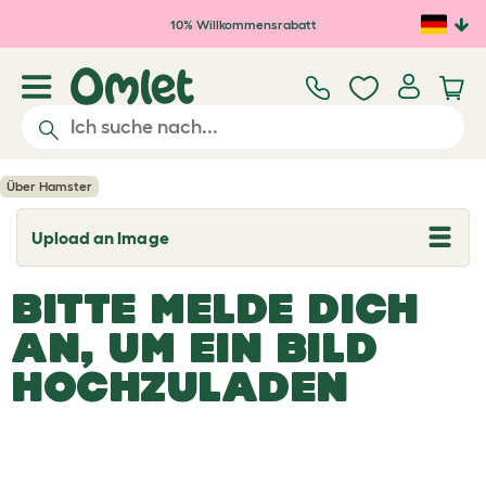
Zum Hauptinhalt springen
10% Willkommensrabatt
Über Hamster
Upload an Image
T
o
g
BITTE MELDE DICH
g
l
e
AN, UM EIN BILD
d
r
HOCHZULADEN
o
p
d
o
w
n