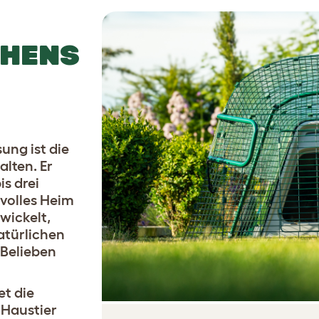
HENS
ng ist die
alten. Er
is drei
volles Heim
wickelt,
atürlichen
 Belieben
et die
 Haustier