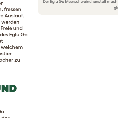
Der Eglu Go Meerschweinchenstall macht 
er
gl
, fressen
e Auslauf,
n werden
 Freie und
 des Eglu Go
st
n welchem
stier
facher zu
UND
Go
 des