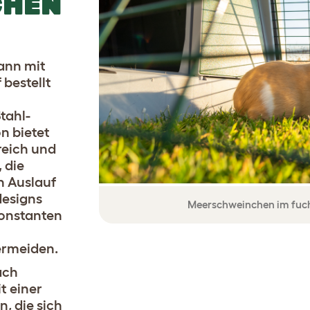
CHEN
ann mit
bestellt
tahl-
n bietet
reich und
 die
n Auslauf
designs
Meerschweinchen im fuch
onstanten
ermeiden.
ach
t einer
, die sich