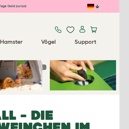
Tage Geld zurück
Previous
Next
Hamster
Vögel
Support
en im Garten zu halten.
Ersatzteile/Zubehör
L - DIE
WEINCHEN IM