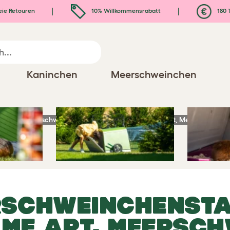
eie Retouren
10% Willkommensrabatt
180 
Kaninchen
Meerschweinchen
Eglu Go Meerschweinchenstall - Die unterhaltsame Art, Meerschweinch
SCHWEINCHENSTAL
ME ART, MEERSCH