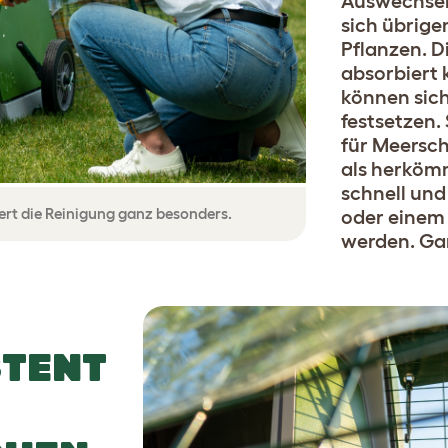
Auswechseln
sich übrige
Pflanzen. D
absorbiert 
können sich
festsetzen. 
für Meersc
als herkömm
schnell und
ert die Reinigung ganz besonders.
oder einem
werden. Gan
STENT