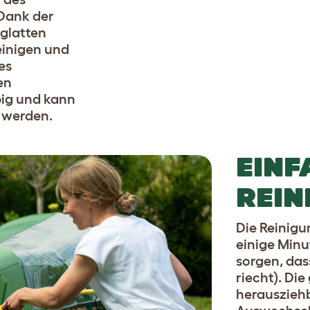
 Dank der
glatten
einigen und
es
en
big und kann
t werden.
EINF
REIN
Die Reinigu
einige Min
sorgen, das
riecht). Di
herausziehb