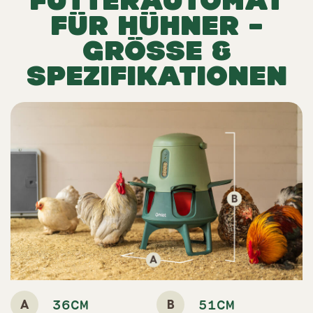
FUTTERAUTOMAT
FÜR HÜHNER –
GRÖSSE &
SPEZIFIKATIONEN
A
B
36CM
51CM