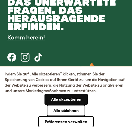
DAS UNERWARTETE
FRAGEN. DAS
HERAUSRAGENDE
ERFINDEN.
Komm herein!
Indem Sie auf „Alle akzeptieren“ klicken, stimmen Sie der
AGB
Speicherung von Cookies auf Ihrem Gerät zu, um die Navigation auf
Datenschutz
der Website zu verbessern, die Nutzung der Website zu analysieren
Cookie Settings
und unsere Marketingmaßnahmen zu unterstützen.
Sitemap
Alle akzeptieren
USt-IdNr.: DE317631106
Alle ablehnen
Handelsregisternummer:
05028498
Präferenzen verwalten
© Omlet 2026