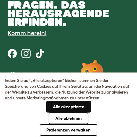
FRAGEN. DAS
HERAUSRAGENDE
ERFINDEN.
Komm herein!
AGB
Datenschutz
Indem Sie auf „Alle akzeptieren“ klicken, stimmen Sie der
Cookie Settings
Speicherung von Cookies auf Ihrem Gerät zu, um die Navigation auf
Sitemap
der Website zu verbessern, die Nutzung der Website zu analysieren
und unsere Marketingmaßnahmen zu unterstützen.
USt-IdNr.: DE317631106
Alle akzeptieren
Handelsregisternummer:
05028498
Alle ablehnen
© Omlet 2026
Präferenzen verwalten