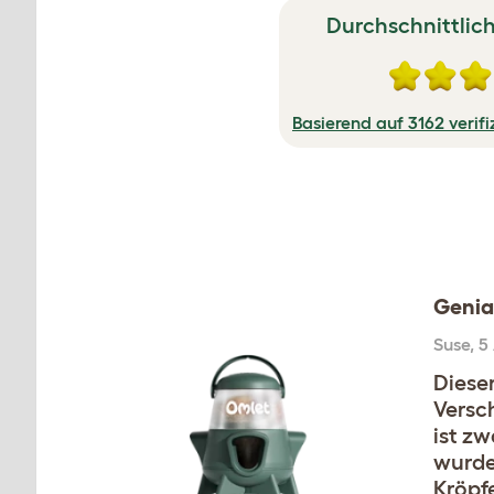
Durchschnittlic
Basierend auf 3162 verif
Genial
Suse
,
5
Dieser
Versc
ist z
wurde
Kröpf