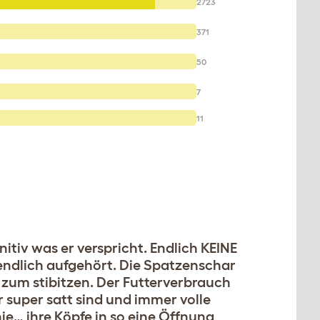
2723
371
50
7
11
nitiv was er verspricht. Endlich KEINE
endlich aufgehört. Die Spatzenschar
 zum stibitzen. Der Futterverbrauch
 super satt sind und immer volle
ie… ihre Köpfe in so eine Öffnung