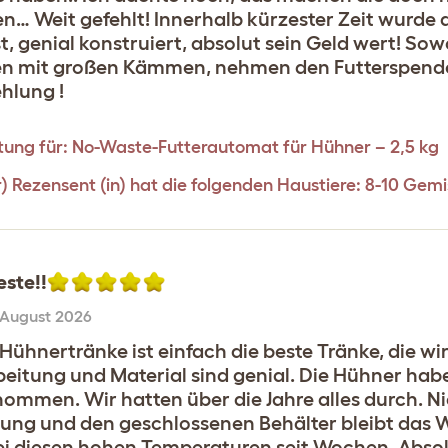
en… Weit gefehlt! Innerhalb kürzester Zeit wur
, genial konstruiert, absolut sein Geld wert! So
n mit großen Kämmen, nehmen den Futterspende
hlung !
ung für:
No-Waste-Futterautomat für Hühner – 2,5 kg
r) Rezensent (in) hat die folgenden Haustiere: 8-10 Ge
este!!
 August 2026
Hühnertränke ist einfach die beste Tränke, die wir
beitung und Material sind genial. Die Hühner hab
ommen. Wir hatten über die Jahre alles durch. Ni
erung und den geschlossenen Behälter bleibt das W
ei diesen hohen Temperaturen seit Wochen. Absol