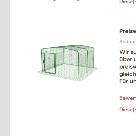
Diese(
Preis
Andrea
Wir s
über u
preis
gleich
Für u
Bewert
Diese(