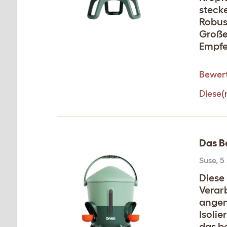
steck
Robust
Große
Empfe
Bewert
Diese(
Das B
Suse
,
5
Diese 
Verar
angen
Isoli
das b