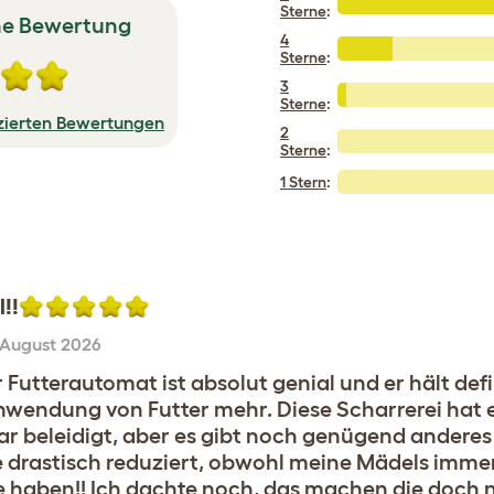
Sterne
:
he Bewertung
4
Sterne
:
3
Sterne
:
izierten Bewertungen
2
Sterne
:
1 Stern
:
!!
 August 2026
 Futterautomat ist absolut genial und er hält defi
hwendung von Futter mehr. Diese Scharrerei hat 
war beleidigt, aber es gibt noch genügend anderes
 drastisch reduziert, obwohl meine Mädels immer
e haben!! Ich dachte noch, das machen die doch n