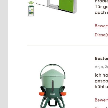
Probl
Tür g
auch 
Bewert
Diese(
Beste
Anja
,
2
Ich h
gespa
kühl 
Bewert