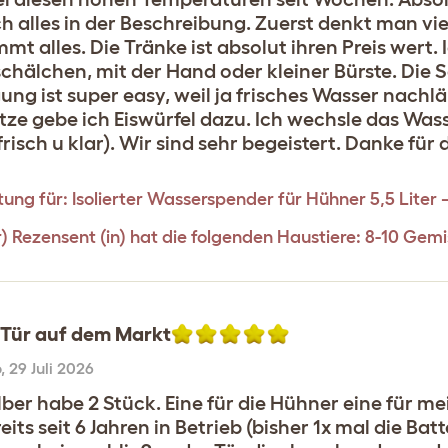
h alles in der Beschreibung. Zuerst denkt man viel
mmt alles. Die Tränke ist absolut ihren Preis wert. 
schälchen, mit der Hand oder kleiner Bürste. Die 
gung ist super easy, weil ja frisches Wasser nach
tze gebe ich Eiswürfel dazu. Ich wechsle das Wass
risch u klar). Wir sind sehr begeistert. Danke für 
ung für:
Isolierter Wasserspender für Hühner 5,5 Liter 
r) Rezensent (in) hat die folgenden Haustiere: 8-10 Ge
 Tür auf dem Markt
o
,
29 Juli 2026
lber habe 2 Stück. Eine für die Hühner eine für m
reits seit 6 Jahren in Betrieb (bisher 1x mal die 