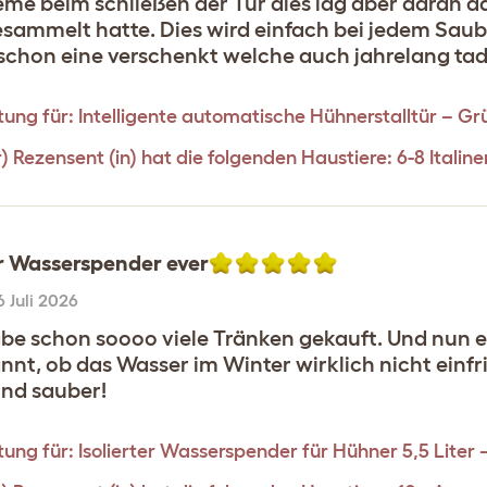
eme beim schließen der Tür dies lag aber daran d
esammelt hatte. Dies wird einfach bei jedem Sau
schon eine verschenkt welche auch jahrelang tade
ung für:
Intelligente automatische Hühnerstalltür – Gr
r) Rezensent (in) hat die folgenden Haustiere: 6-8 Italin
r Wasserspender ever
6 Juli 2026
abe schon soooo viele Tränken gekauft. Und nun e
nnt, ob das Wasser im Winter wirklich nicht einf
und sauber!
ung für:
Isolierter Wasserspender für Hühner 5,5 Liter 