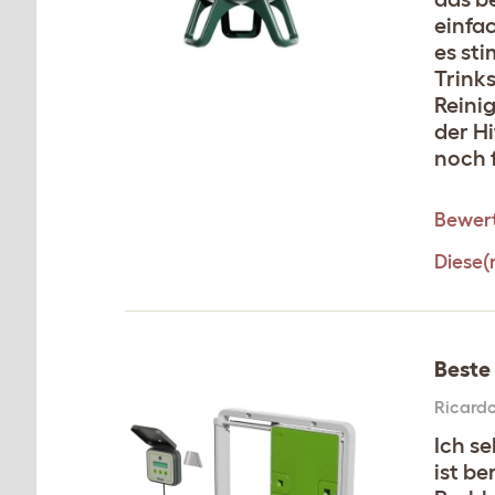
einfac
es sti
Trink
Reini
der Hi
noch f
Bewert
Diese(
Beste
Ricard
Ich se
ist be