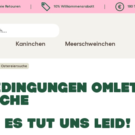
eie Retouren
10% Willkommensrabatt
180 
Kaninchen
Meerschweinchen
 Ostereiersuche
EDINGUNGEN OMLE
UCHE
ES TUT UNS LEID!