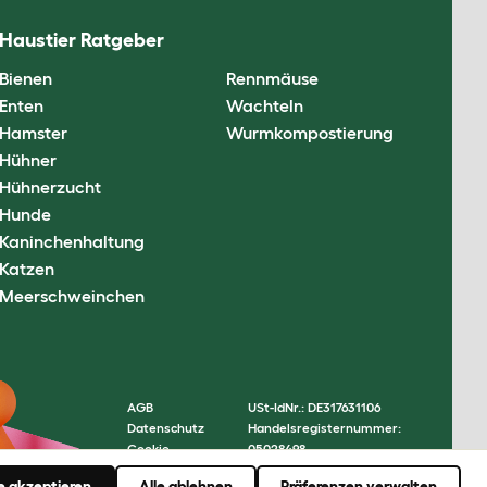
Haustier Ratgeber
Bienen
Rennmäuse
Enten
Wachteln
Hamster
Wurmkompostierung
Hühner
Hühnerzucht
Hunde
Kaninchenhaltung
Katzen
Meerschweinchen
AGB
USt-IdNr.: DE317631106
Datenschutz
Handelsregisternummer:
Cookie
05028498
Settings
© Omlet 2026
le akzeptieren
Alle ablehnen
Präferenzen verwalten