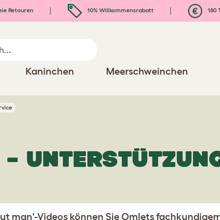
eie Retouren
10% Willkommensrabatt
180 
Kaninchen
Meerschweinchen
vice
 – UNTERSTÜTZUN
aut man'-Videos können Sie Omlets fachkundigem 