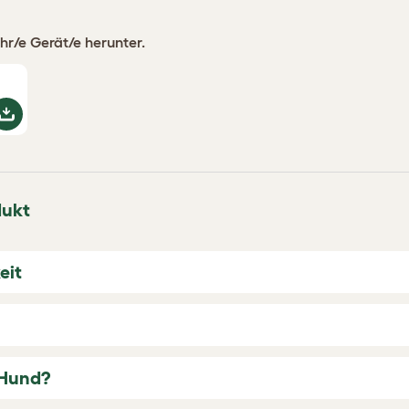
hr/e Gerät/e herunter.
dukt
eit
 Hund?