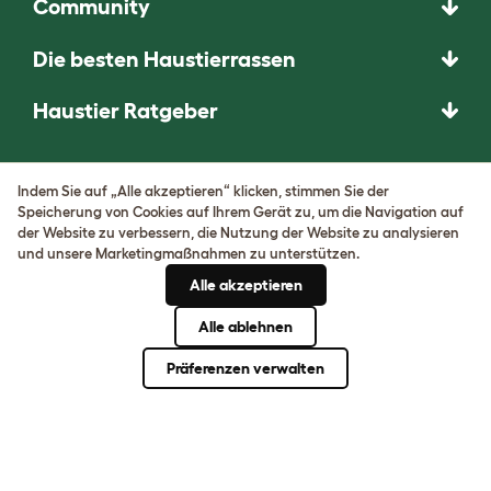
Community
Die besten Haustierrassen
Haustier Ratgeber
DAS UNERWARTETE
Indem Sie auf „Alle akzeptieren“ klicken, stimmen Sie der
FRAGEN. DAS
Speicherung von Cookies auf Ihrem Gerät zu, um die Navigation auf
HERAUSRAGENDE
der Website zu verbessern, die Nutzung der Website zu analysieren
und unsere Marketingmaßnahmen zu unterstützen.
ERFINDEN.
Alle akzeptieren
Komm herein!
Alle ablehnen
Präferenzen verwalten
AGB
Datenschutz