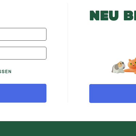
NEU B
SSEN