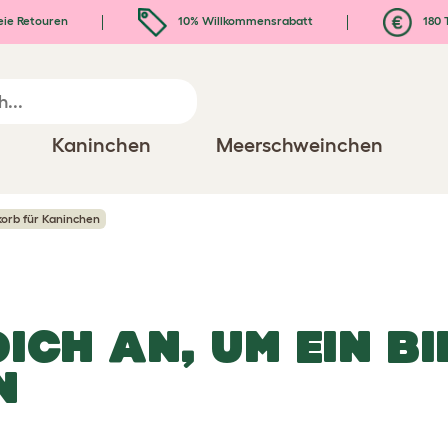
eie Retouren
10% Willkommensrabatt
180 
Kaninchen
Meerschweinchen
korb für Kaninchen
DICH AN, UM EIN BI
N