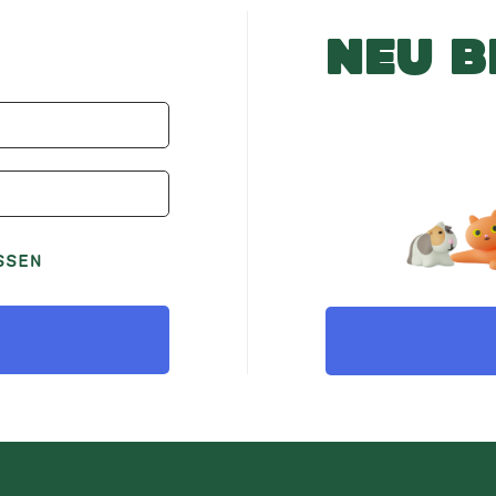
NEU B
SSEN