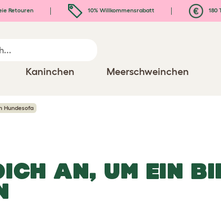
eie Retouren
10% Willkommensrabatt
180 
Kaninchen
Meerschweinchen
 Hundesofa
DICH AN, UM EIN BI
N