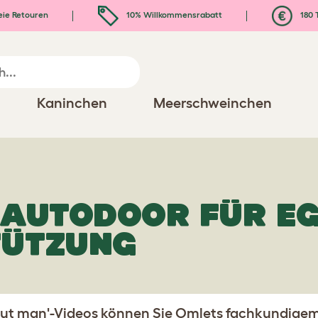
eie Retouren
10% Willkommensrabatt
180 
Kaninchen
Meerschweinchen
E AUTODOOR FÜR E
TÜTZUNG
aut man'-Videos können Sie Omlets fachkundigem 