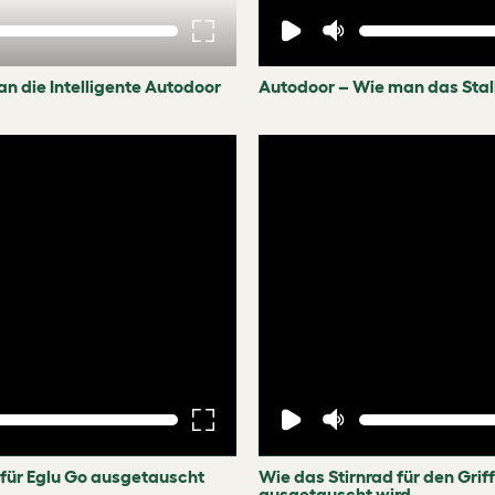
an die Intelligente Autodoor
Autodoor – Wie man das Stalll
 für Eglu Go ausgetauscht
Wie das Stirnrad für den Griff
ausgetauscht wird