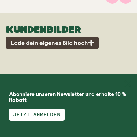
Previous
Weit
KUNDENBILDER
Lade dein eigenes Bild hoch
Abonniere unseren Newsletter und erhalte 10 %
Rabatt
JETZT ANMELDEN