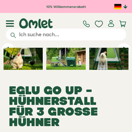
Zum Hauptinhalt springen
10% Willkommensrabatt
Previous
Ne
EGLU GO UP –
HÜHNERSTALL
FÜR 3 GROSSE
HÜHNER