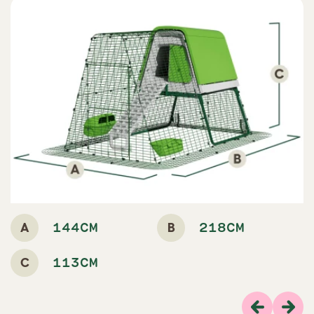
A
B
144CM
218CM
C
113CM