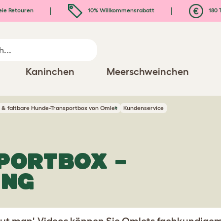
eie Retouren
10% Willkommensrabatt
180 
Kaninchen
Meerschweinchen
re & faltbare Hunde-Transportbox von Omlet
Kundenservice
PORTBOX –
UNG