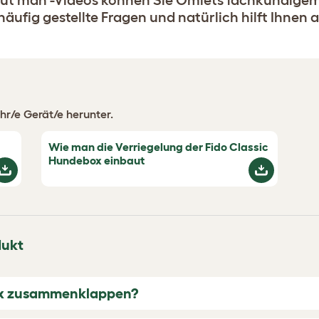
aut man'-Videos können Sie Omlets fachkundigem 
häufig gestellte Fragen und natürlich hilft Ihnen
hr/e Gerät/e herunter.
Wie man die Verriegelung der Fido Classic
Hundebox einbaut
dukt
box zusammenklappen?