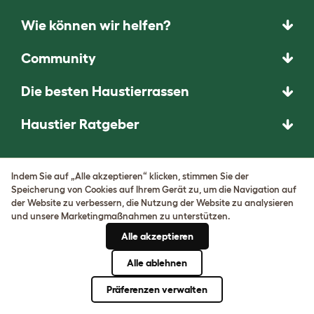
Wie können wir helfen?
Community
Die besten Haustierrassen
Haustier Ratgeber
DAS UNERWARTETE
Indem Sie auf „Alle akzeptieren“ klicken, stimmen Sie der
FRAGEN. DAS
Speicherung von Cookies auf Ihrem Gerät zu, um die Navigation auf
HERAUSRAGENDE
der Website zu verbessern, die Nutzung der Website zu analysieren
und unsere Marketingmaßnahmen zu unterstützen.
ERFINDEN.
Alle akzeptieren
Komm herein!
Alle ablehnen
Präferenzen verwalten