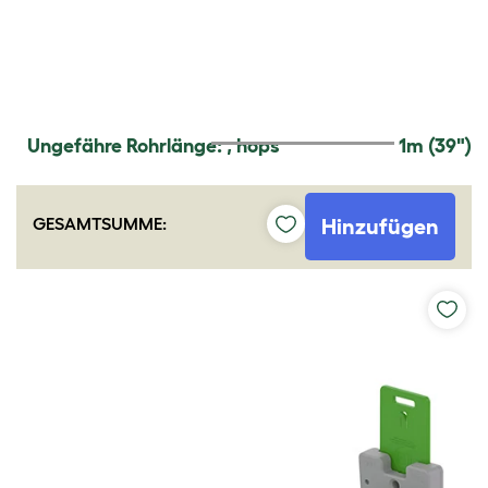
Ungefähre Rohrlänge:
,
hops
1m (39")
GESAMTSUMME:
Hinzufügen