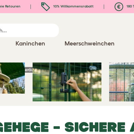
eie Retouren
10% Willkommensrabatt
180 
ehege
Kaninchen
Meerschweinchen
zengehege
- Geräumige Outdoor Katzengehege
GEHEGE – SICHERE