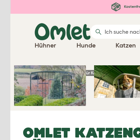
Zum Hauptinhalt springen
Kostenfr
Katzeng
Hühner
Hunde
Katzen
Startseite
Produkte für Katzen
Omlet Kat
OMLET KATZEN