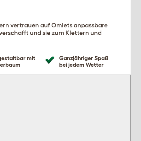
tern vertrauen auf Omlets anpassbare
verschafft und sie zum Klettern und
 gestaltbar mit
Ganzjähriger Spaß
terbaum
bei jedem Wetter
[object Object]
[object Object]