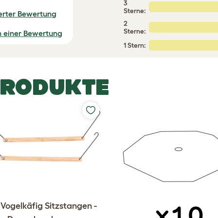
3
Sterne:
ierter Bewertung
2
Sterne:
n einer Bewertung
1 Stern:
PRODUKTE
Vogelkäfig Sitzstangen -