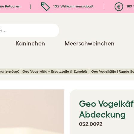
eie Retouren
10% Willkommensrabatt
180 
Kaninchen
Meerschweinchen
anarienvögel
Geo Vogelkäfig – Ersatzteile & Zubehör
Geo Vogelkäfig | Runde 
Geo Vogelkäfi
Abdeckung
052.0092