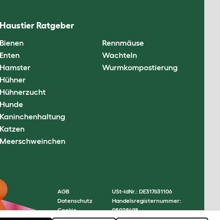
Haustier Ratgeber
Bienen
Rennmäuse
Enten
Wachteln
Hamster
Wurmkompostierung
Hühner
Hühnerzucht
Hunde
Kaninchenhaltung
Katzen
Meerschweinchen
AGB
USt-IdNr.: DE317631106
Datenschutz
Handelsregisternummer:
Cookie
05028498
Settings
© Omlet 2026