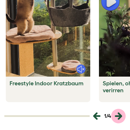
Mute
Freestyle Indoor Kratzbaum
Spielen, o
verirren
1
/
4