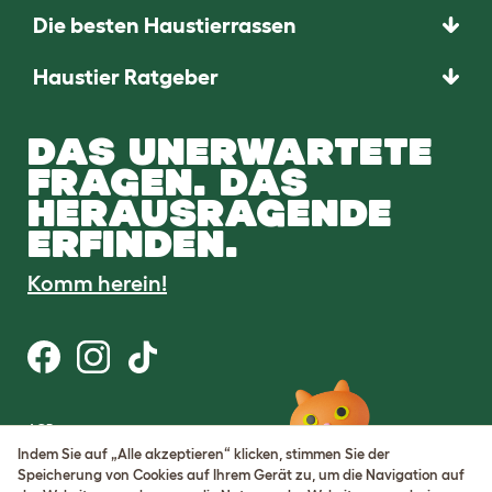
Die besten Haustierrassen
Haustier Ratgeber
DAS UNERWARTETE
FRAGEN. DAS
HERAUSRAGENDE
ERFINDEN.
Komm herein!
AGB
Datenschutz
Indem Sie auf „Alle akzeptieren“ klicken, stimmen Sie der
Cookie Settings
Speicherung von Cookies auf Ihrem Gerät zu, um die Navigation auf
Sitemap