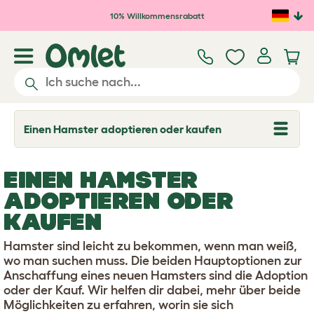
Zum Hauptinhalt springen
10% Willkommensrabatt
Einen Hamster adoptieren oder kaufen
T
o
g
g
EINEN HAMSTER
l
e
ADOPTIEREN ODER
d
r
KAUFEN
o
p
Hamster sind leicht zu bekommen, wenn man weiß,
d
o
wo man suchen muss. Die beiden Hauptoptionen zur
w
Anschaffung eines neuen Hamsters sind die Adoption
n
oder der Kauf. Wir helfen dir dabei, mehr über beide
Möglichkeiten zu erfahren, worin sie sich