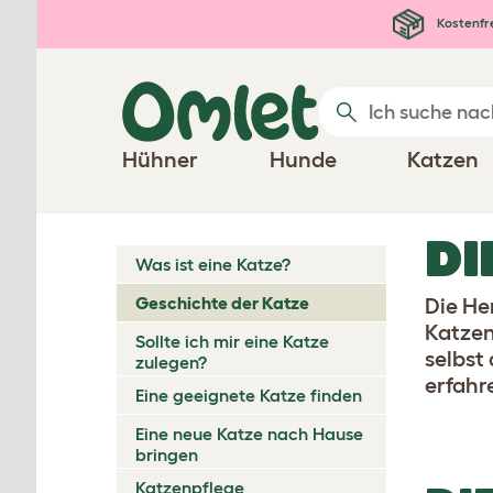
Zum Hauptinhalt springen
Kostenfr
Hühner
Hunde
Katzen
DI
Was ist eine Katze?
Geschichte der Katze
Die He
Katzen
Sollte ich mir eine Katze
selbst
zulegen?
erfahr
Eine geeignete Katze finden
Eine neue Katze nach Hause
bringen
Katzenpflege