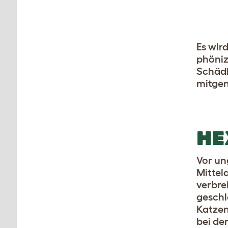
Es wir
phöniz
Schädl
mitgen
HE
Vor un
Mittela
verbre
geschl
Katzen
bei de