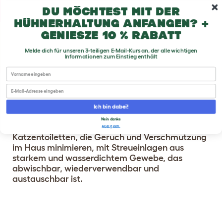
Zum Hauptinhalt springen
Du möchtest mit der
10% Willkommensrabatt
Hühnerhaltung anfangen? +
genieße 10 % Rabatt
Melde dich für unseren 3-teiligen E-Mail-Kurs an, der alle wichtigen
Informationen zum Einstieg enthält
First name
Email
®
MAYA
KATZENKLO
Ich bin dabei!
SCHRANK
Nein danke
AGB geen.
Katzentoiletten, die Geruch und Verschmutzung
im Haus minimieren, mit Streueinlagen aus
starkem und wasserdichtem Gewebe, das
abwischbar, wiederverwendbar und
austauschbar ist.
Konfigurieren Sie Ihr
3 Bewertungen
Katzenklo