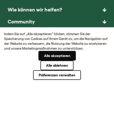
Wie können wir helfen?
Community
Die besten Haustierrassen
Indem Sie auf „Alle akzeptieren“ klicken, stimmen Sie der
Speicherung von Cookies auf Ihrem Gerät zu, um die Navigation auf
der Website zu verbessern, die Nutzung der Website zu analysieren
Haustier Ratgeber
und unsere Marketingmaßnahmen zu unterstützen.
Alle akzeptieren
DAS UNERWARTETE
Alle ablehnen
FRAGEN. DAS
HERAUSRAGENDE
Präferenzen verwalten
ERFINDEN.
Komm herein!