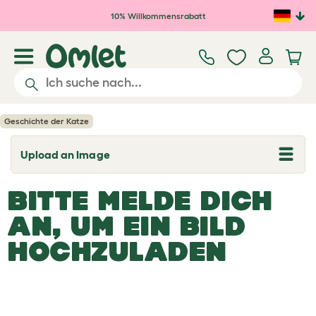
Zum Hauptinhalt springen
10% Willkommensrabatt
Geschichte der Katze
Upload an Image
T
o
g
BITTE MELDE DICH
g
l
e
AN, UM EIN BILD
d
r
HOCHZULADEN
o
p
d
o
w
n