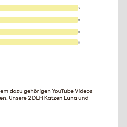
3
0
0
0
 dem dazu gehörigen YouTube Videos
men. Unsere 2 DLH Katzen Luna und