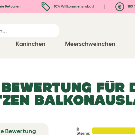
eie Retouren
10% Willkommensrabatt
180 
Kaninchen
Meerschweinchen
E BEWERTUNG FÜR
TZEN BALKONAUSL
5
he Bewertung
Sterne
: