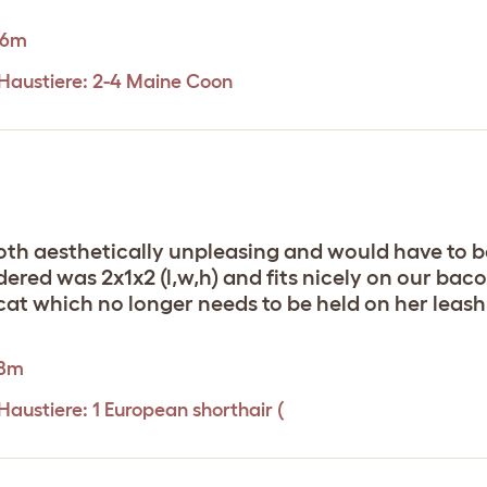
.6m
n Haustiere: 2-4 Maine Coon
both aesthetically unpleasing and would have to 
d was 2x1x2 (l,w,h) and fits nicely on our bacon
y cat which no longer needs to be held on her leash
.8m
Haustiere: 1 European shorthair (