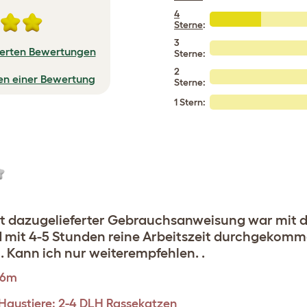
4
Sterne
:
3
zierten Bewertungen
Sterne:
2
sen einer Bewertung
Sterne:
1 Stern:
mit dazugelieferter Gebrauchsanweisung war mit
nd mit 4-5 Stunden reine Arbeitszeit durchgekom
. Kann ich nur weiterempfehlen. .
.6m
n Haustiere: 2-4 DLH Rassekatzen