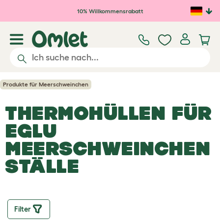
Zum Hauptinhalt springen
10% Willkommensrabatt
Produkte für Meerschweinchen
THERMOHÜLLEN FÜR
EGLU
MEERSCHWEINCHEN
STÄLLE
Filter