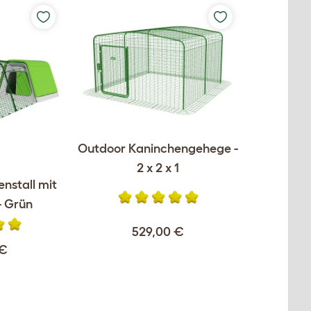
Outdoor Kaninchengehege -
2 x 2 x 1
nstall mit
- Grün
529,00 €
 €