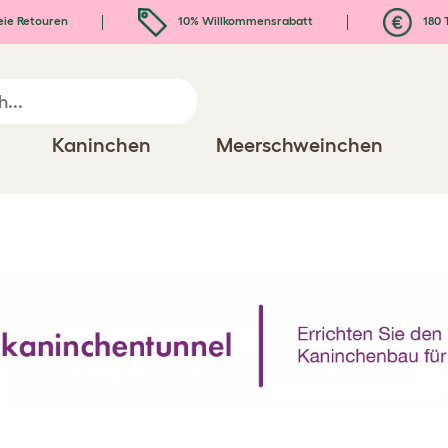
eie Retouren
10% Willkommensrabatt
180 
Kaninchen
Meerschweinchen