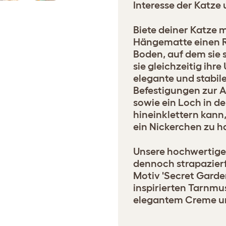
Interesse der Katze u
Biete deiner Katze 
Hängematte einen 
Boden, auf dem sie
sie gleichzeitig ihr
elegante und stabi
Befestigungen zur 
sowie ein Loch in de
hineinklettern kan
ein Nickerchen zu ha
Unsere hochwertigen
dennoch strapazierf
Motiv 'Secret Garde
inspirierten Tarnmus
elegantem Creme u