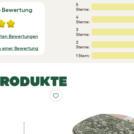
5
e Bewertung
Sterne:
4
Sterne:
3
Sterne:
erten Bewertungen
2
Sterne:
n einer Bewertung
1 Stern:
PRODUKTE