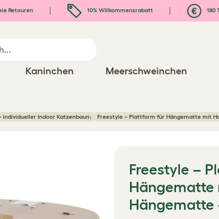
eie Retouren
10% Willkommensrabatt
180 
Kaninchen
Meerschweinchen
- individueller Indoor Katzenbaum
Freestyle – Plattform für Hängematte mit 
Freestyle – P
Hängematte m
Hängematte 