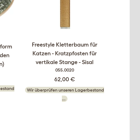
Freestyle Kletterbaum für
tform
Katzen - Kratzpfosten für
rden
vertikale Stange - Sisal
n)
055.0020
62,00 €
bestand
Wir überprüfen unseren Lagerbestand
...