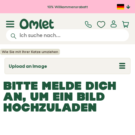
Zum Hauptinhalt springen
10% Willkommensrabatt
Wie Sie mit Ihrer Katze umziehen
Upload an Image
T
o
g
BITTE MELDE DICH
g
l
e
AN, UM EIN BILD
d
r
HOCHZULADEN
o
p
d
o
w
n