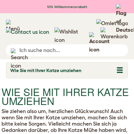
Zum Hauptinhalt springen
10% Willkommensrabatt
Wie Sie mit Ihrer Katze umziehen
T
o
g
g
WIE SIE MIT IHRER KATZE
l
UMZIEHEN
e
d
r
o
Sie ziehen also um, herzlichen Glückwunsch! Auch
p
wenn Sie mit Ihrer Katze umziehen, machen Sie sich
d
bitte keine Sorgen. Vielleicht machen Sie sich ja
o
w
Gedanken darüber, ob Ihre Katze Mühe haben wird,