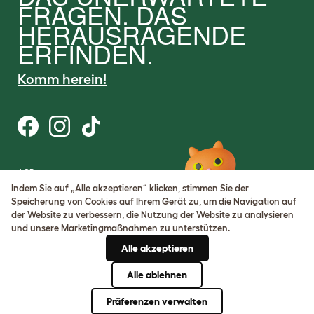
FRAGEN. DAS
HERAUSRAGENDE
ERFINDEN.
Komm herein!
AGB
Datenschutz
Indem Sie auf „Alle akzeptieren“ klicken, stimmen Sie der
Cookie Settings
Speicherung von Cookies auf Ihrem Gerät zu, um die Navigation auf
Sitemap
der Website zu verbessern, die Nutzung der Website zu analysieren
und unsere Marketingmaßnahmen zu unterstützen.
USt-IdNr.: DE317631106
Alle akzeptieren
Handelsregisternummer:
05028498
Alle ablehnen
© Omlet 2026
Präferenzen verwalten