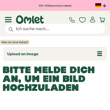
Zum Hauptinhalt springen
10% Willkommensrabatt
Was ist eine Katze?
Upload an Image
T
o
g
BITTE MELDE DICH
g
l
e
AN, UM EIN BILD
d
r
HOCHZULADEN
o
p
d
o
w
n