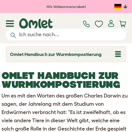
Zum Hauptinhalt springen
10% Willkommensrabatt
Omlet Handbuch zur Wurmkompostierung
T
o
g
g
OMLET HANDBUCH ZUR
l
e
WURMKOMPOSTIERUNG
d
r
o
Um es mit den Worten des großen Charles Darwin zu
p
d
sagen, der Jahrelang mit dem Studium von
o
Erdwürmern verbracht hat: "Es ist zweifelhaft, ob es
w
n
viele andere Tiere in dieser Welt gibt, welche eine
solch große Rolle in der Geschichte der Erde gespielt