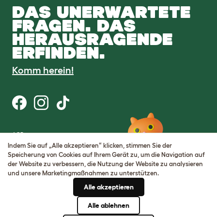
DAS UNERWARTETE
FRAGEN. DAS
HERAUSRAGENDE
ERFINDEN.
Komm herein!
AGB
Datenschutz
Indem Sie auf „Alle akzeptieren“ klicken, stimmen Sie der
Cookie Settings
Speicherung von Cookies auf Ihrem Gerät zu, um die Navigation auf
Sitemap
der Website zu verbessern, die Nutzung der Website zu analysieren
und unsere Marketingmaßnahmen zu unterstützen.
USt-IdNr.: DE317631106
Alle akzeptieren
Handelsregisternummer:
05028498
Alle ablehnen
© Omlet 2026