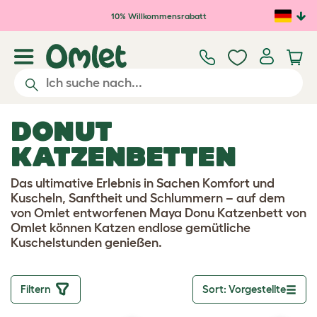
Zum Hauptinhalt springen
10% Willkommensrabatt
DONUT
KATZENBETTEN
Das ultimative Erlebnis in Sachen Komfort und
Kuscheln, Sanftheit und Schlummern – auf dem
von Omlet entworfenen Maya Donu Katzenbett von
Omlet können Katzen endlose gemütliche
Kuschelstunden genießen.
Filtern
Sort: Vorgestellte
Toggle dropd