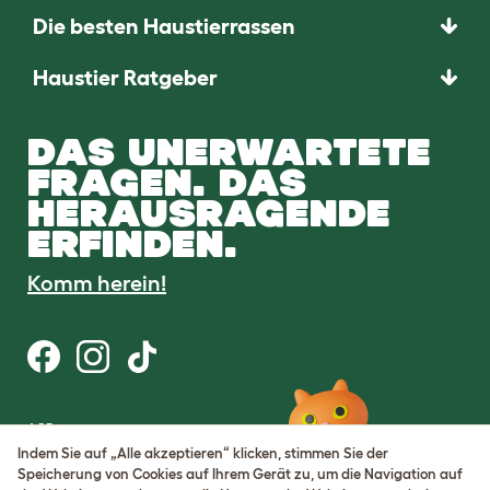
Die besten Haustierrassen
Haustier Ratgeber
DAS UNERWARTETE
FRAGEN. DAS
HERAUSRAGENDE
ERFINDEN.
Komm herein!
AGB
Datenschutz
Indem Sie auf „Alle akzeptieren“ klicken, stimmen Sie der
Cookie Settings
Speicherung von Cookies auf Ihrem Gerät zu, um die Navigation auf
Sitemap