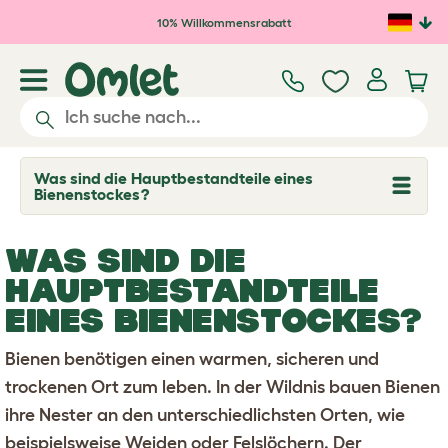
Zum Hauptinhalt springen
10% Willkommensrabatt
Was sind die Hauptbestandteile eines
T
Bienenstockes?
o
g
g
WAS SIND DIE
l
e
HAUPTBESTANDTEILE
d
r
EINES BIENENSTOCKES?
o
p
d
Bienen benötigen einen warmen, sicheren und
o
w
trockenen Ort zum leben. In der Wildnis bauen Bienen
n
ihre Nester an den unterschiedlichsten Orten, wie
beispielsweise Weiden oder Felslöchern. Der