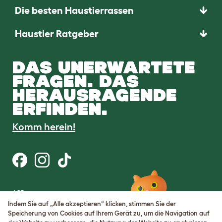
Die besten Haustierrassen
Haustier Ratgeber
DAS UNERWARTETE
FRAGEN. DAS
HERAUSRAGENDE
ERFINDEN.
Komm herein!
AGB
Datenschutz
Indem Sie auf „Alle akzeptieren“ klicken, stimmen Sie der
Cookie Settings
Speicherung von Cookies auf Ihrem Gerät zu, um die Navigation auf
Sitemap