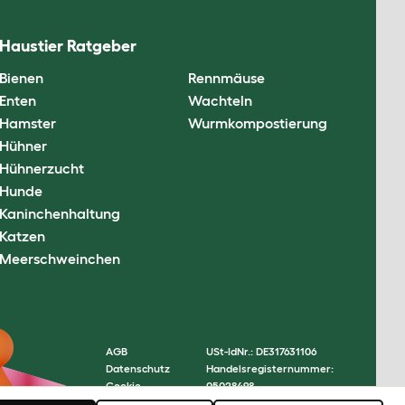
Haustier Ratgeber
Bienen
Rennmäuse
Enten
Wachteln
Hamster
Wurmkompostierung
Hühner
Hühnerzucht
Hunde
Kaninchenhaltung
Katzen
Meerschweinchen
AGB
USt-IdNr.: DE317631106
Datenschutz
Handelsregisternummer:
Cookie
05028498
Settings
© Omlet 2026