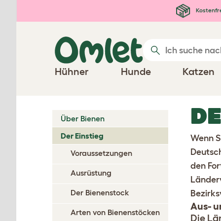
Zum Hauptinhalt springen
Kostenfr
Hühner
Hunde
Katzen
DE
Über Bienen
Der Einstieg
Wenn Si
Deutsc
Voraussetzungen
den For
Ausrüstung
Länderv
Der Bienenstock
Bezirks
Aus- u
Arten von Bienenstöcken
Die Lä