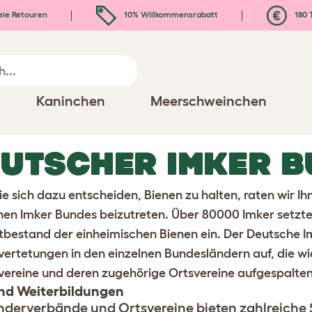
eie Retouren
10% Willkommensrabatt
180 
Kaninchen
Meerschweinchen
UTSCHER IMKER 
e sich dazu entscheiden, Bienen zu halten, raten wir Ih
hen Imker Bundes
beizutreten. Über 80000 Imker setzte
tbestand der einheimischen Bienen ein. Der Deutsche Imk
ertetungen in den einzelnen Bundesländern auf, die wi
vereine und deren zugehörige Ortsvereine aufgespalten
nd Weiterbildungen
nderverbände und Ortsvereine bieten zahlreiche 