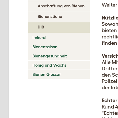
Weiter
Anschaffung von Bienen
Bienenstiche
Nützli
Sowohl
DIB
bieten
rechtl
Imkerei
finden
Bienensaison
Versic
Bienengesundheit
Alle M
Honig und Wachs
Dritte
Bienen Glossar
den Sc
Polize
der Int
Echter
Rund 4
"Echte