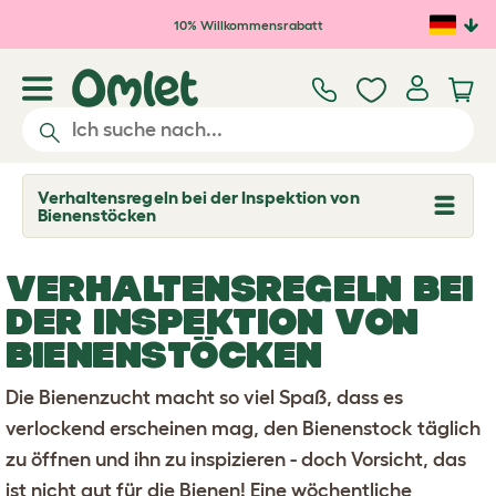
Zum Hauptinhalt springen
10% Willkommensrabatt
Verhaltensregeln bei der Inspektion von
T
Bienenstöcken
o
g
g
VERHALTENSREGELN BEI
l
e
DER INSPEKTION VON
d
r
BIENENSTÖCKEN
o
p
d
Die Bienenzucht macht so viel Spaß, dass es
o
w
verlockend erscheinen mag, den Bienenstock täglich
n
zu öffnen und ihn zu inspizieren - doch Vorsicht, das
ist nicht gut für die Bienen! Eine wöchentliche