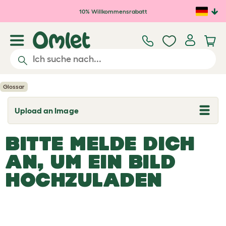
Zum Hauptinhalt springen
10% Willkommensrabatt
Glossar
Upload an Image
T
o
g
BITTE MELDE DICH
g
l
e
AN, UM EIN BILD
d
r
HOCHZULADEN
o
p
d
o
w
n