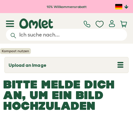
Zum Hauptinhalt springen
10% Willkommensrabatt
Kompost nutzen
Upload an Image
T
o
g
BITTE MELDE DICH
g
l
e
AN, UM EIN BILD
d
r
HOCHZULADEN
o
p
d
o
w
n