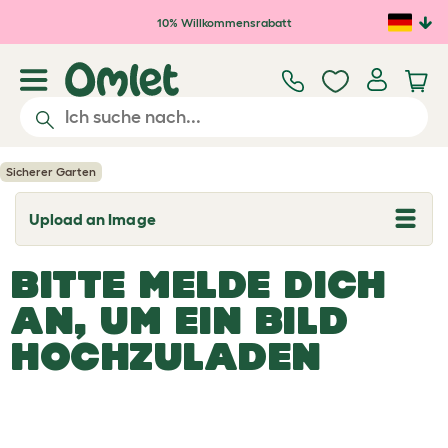
Zum Hauptinhalt springen
10% Willkommensrabatt
Sicherer Garten
Upload an Image
T
o
g
BITTE MELDE DICH
g
l
e
AN, UM EIN BILD
d
r
HOCHZULADEN
o
p
d
o
w
n