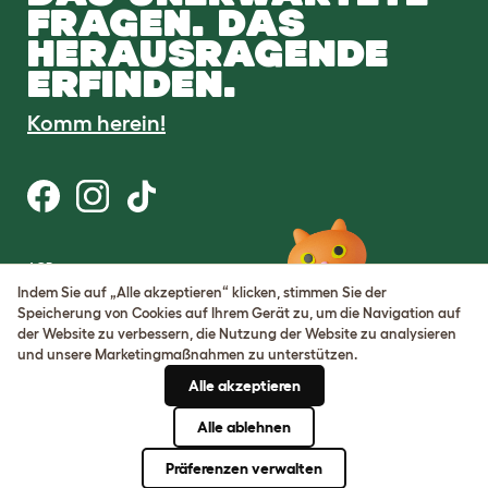
FRAGEN. DAS
HERAUSRAGENDE
ERFINDEN.
Komm herein!
AGB
Datenschutz
Indem Sie auf „Alle akzeptieren“ klicken, stimmen Sie der
Cookie Settings
Speicherung von Cookies auf Ihrem Gerät zu, um die Navigation auf
Sitemap
der Website zu verbessern, die Nutzung der Website zu analysieren
und unsere Marketingmaßnahmen zu unterstützen.
USt-IdNr.: DE317631106
Alle akzeptieren
Handelsregisternummer:
05028498
Alle ablehnen
© Omlet 2026
Präferenzen verwalten