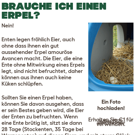
BRAUCHE ICH EINEN
ERPEL?
Nein!
Enten legen fröhlich Eier, auch
ohne dass ihnen ein gut
aussehender Erpel amouröse
Avancen macht. Die Eier, die eine
Ente ohne Mitwirkung eines Erpels
legt, sind nicht befruchtet, daher
können aus ihnen auch keine
Küken schlüpfen.
Sollten Sie einen Erpel haben,
Ein Foto
können Sie davon ausgehen, dass
hochladen!
er sein Bestes geben wird, die Eier
der Enten zu befruchten. Wenn
Erhalten Sie €1 für
jedes Bild,
welches wir
eine Ente brütig ist, sitzt sie dann
verwenden.
28 Tage (Stockenten, 35 Tage bei