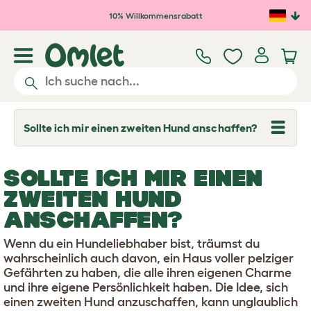
Zum Hauptinhalt springen
10% Willkommensrabatt
Sollte ich mir einen zweiten Hund anschaffen?
T
o
g
g
SOLLTE ICH MIR EINEN
l
e
ZWEITEN HUND
d
r
ANSCHAFFEN?
o
p
Wenn du ein Hundeliebhaber bist, träumst du
d
o
wahrscheinlich auch davon, ein Haus voller pelziger
w
Gefährten zu haben, die alle ihren eigenen Charme
n
und ihre eigene Persönlichkeit haben. Die Idee, sich
einen zweiten Hund anzuschaffen, kann unglaublich