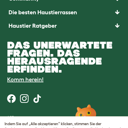
Die besten Haustierrassen
Haustier Ratgeber
DAS UNERWARTETE
FRAGEN. DAS
HERAUSRAGENDE
ERFINDEN.
Komm herein!
AGB
Datenschutz
Indem Sie auf „Alle akzeptieren“ klicken, stimmen Sie der
Cookie Settings