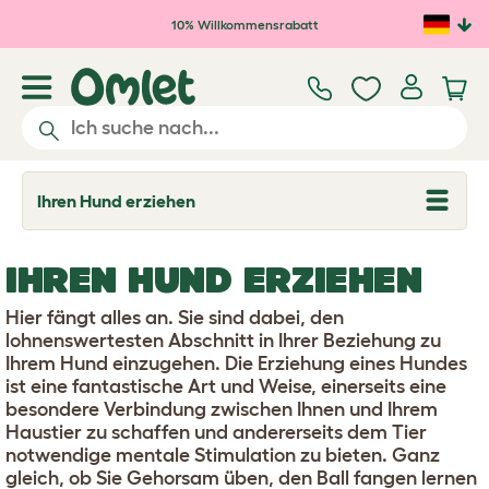
Zum Hauptinhalt springen
10% Willkommensrabatt
Ihren Hund erziehen
T
o
g
g
IHREN HUND ERZIEHEN
l
e
d
Hier fängt alles an. Sie sind dabei, den
r
lohnenswertesten Abschnitt in Ihrer Beziehung zu
o
Ihrem Hund einzugehen. Die Erziehung eines Hundes
p
d
ist eine fantastische Art und Weise, einerseits eine
o
besondere Verbindung zwischen Ihnen und Ihrem
w
Haustier zu schaffen und andererseits dem Tier
n
notwendige mentale Stimulation zu bieten. Ganz
gleich, ob Sie Gehorsam üben, den Ball fangen lernen