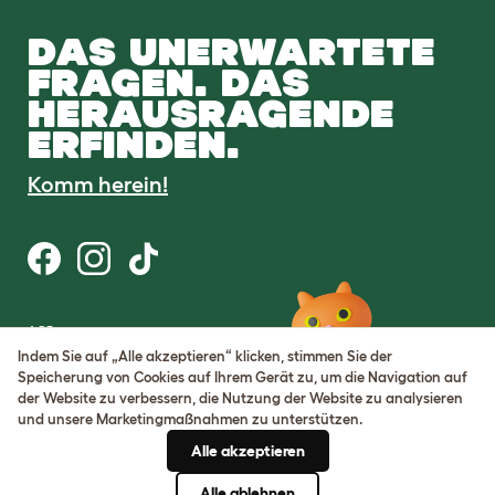
DAS UNERWARTETE
FRAGEN. DAS
HERAUSRAGENDE
ERFINDEN.
Komm herein!
AGB
Datenschutz
Indem Sie auf „Alle akzeptieren“ klicken, stimmen Sie der
Cookie Settings
Speicherung von Cookies auf Ihrem Gerät zu, um die Navigation auf
Sitemap
der Website zu verbessern, die Nutzung der Website zu analysieren
und unsere Marketingmaßnahmen zu unterstützen.
USt-IdNr.: DE317631106
Alle akzeptieren
Handelsregisternummer:
05028498
Alle ablehnen