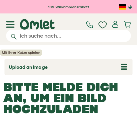
Zum Hauptinhalt springen
10% Willkommensrabatt
Mit Ihrer Katze spielen
Upload an Image
T
o
g
BITTE MELDE DICH
g
l
e
AN, UM EIN BILD
d
r
HOCHZULADEN
o
p
d
o
w
n