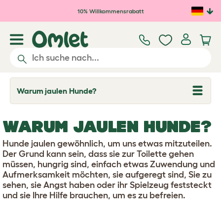
Zum Hauptinhalt springen
10% Willkommensrabatt
Warum jaulen Hunde?
T
o
g
g
WARUM JAULEN HUNDE?
l
e
d
Hunde jaulen gewöhnlich, um uns etwas mitzuteilen.
r
Der Grund kann sein, dass sie zur Toilette gehen
o
müssen, hungrig sind, einfach etwas Zuwendung und
p
d
Aufmerksamkeit möchten, sie aufgeregt sind, Sie zu
o
sehen, sie Angst haben oder ihr Spielzeug feststeckt
w
und sie Ihre Hilfe brauchen, um es zu befreien.
n