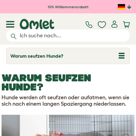
Zum Hauptinhalt springen
10% Willkommensrabatt
Warum seufzen Hunde?
T
o
g
g
WARUM SEUFZEN
l
e
HUNDE?
d
r
o
Hunde werden oft seufzen oder aufatmen, wenn sie
p
sich nach einem langen Spaziergang niederlassen.
d
o
w
n