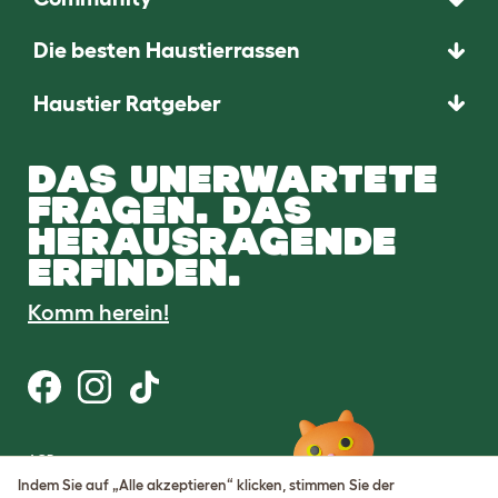
Die besten Haustierrassen
Haustier Ratgeber
DAS UNERWARTETE
FRAGEN. DAS
HERAUSRAGENDE
ERFINDEN.
Komm herein!
AGB
Datenschutz
Indem Sie auf „Alle akzeptieren“ klicken, stimmen Sie der