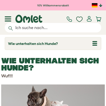
Zum Hauptinhalt springen
10% Willkommensrabatt
Wie unterhalten sich Hunde?
T
o
g
g
WIE UNTERHALTEN SICH
l
e
HUNDE?
d
r
o
Wuf!!!
p
d
o
w
n