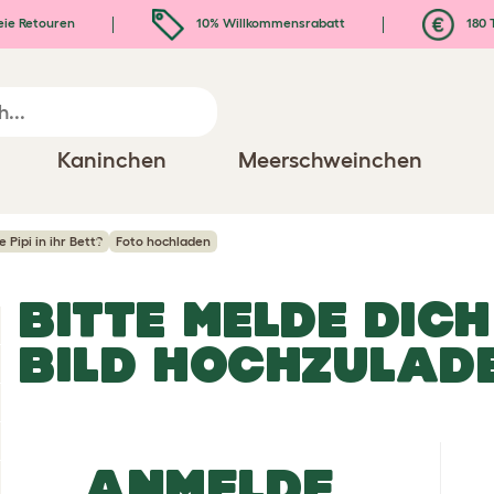
eie Retouren
10% Willkommensrabatt
180 
Kaninchen
Meerschweinchen
ipi in ihr Bett?
Foto hochladen
BITTE MELDE DICH
BILD HOCHZULAD
ANMELDE