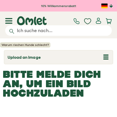
Zum Hauptinhalt springen
10% Willkommensrabatt
Warum riechen Hunde schlecht?
Upload an Image
T
o
g
BITTE MELDE DICH
g
l
e
AN, UM EIN BILD
d
r
HOCHZULADEN
o
p
d
o
w
n