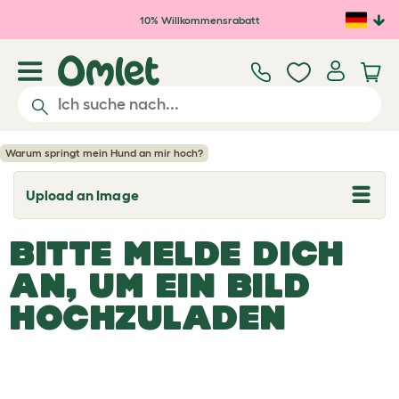
Zum Hauptinhalt springen
10% Willkommensrabatt
Warum springt mein Hund an mir hoch?
Upload an Image
T
o
g
BITTE MELDE DICH
g
l
e
AN, UM EIN BILD
d
r
HOCHZULADEN
o
p
d
o
w
n