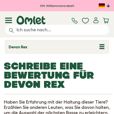
Zum Hauptinhalt springen
10% Willkommensrabatt
Devon Rex
T
o
g
g
SCHREIBE EINE
l
e
BEWERTUNG FÜR
d
r
DEVON REX
o
p
d
o
w
n
Haben Sie Erfahrung mit der Haltung dieser Tiere?
Erzählen Sie anderen Leuten, was Sie davon halten,
um die Auswahl der nächsten Rasse zu erleichtern.