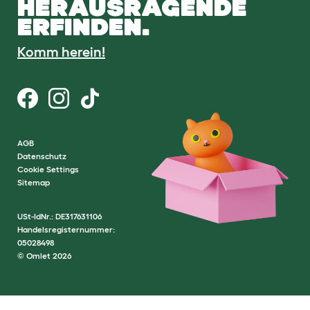
HERAUSRAGENDE
ERFINDEN.
Komm herein!
AGB
Datenschutz
Cookie Settings
Sitemap
USt-IdNr.: DE317631106
Handelsregisternummer:
05028498
© Omlet 2026